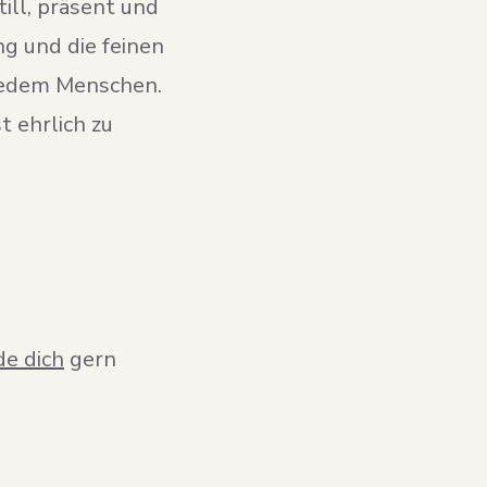
till, präsent und
g und die feinen
 jedem Menschen.
t ehrlich zu
e dich
gern