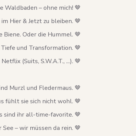
e Waldbaden
–
ohne mich!
🤎
 im Hier & Jetzt zu bleiben. 🤎
ie Biene. Oder die Hummel. 🤎
Tiefe und Transformation. 🤎
flix (Suits, S.W.A.T., ...). 🤎
ind Murzl und Fledermaus. 🤎
 fühlt sie sich nicht wohl.
🤎
ind ihr all-time-favorite. 🤎
 See – wir müssen da rein. 🤎