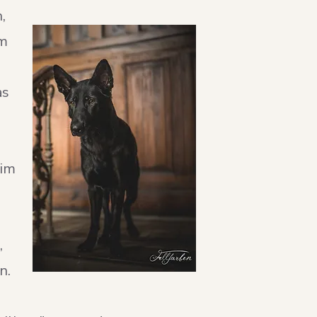
,
um
as
 im
,
n.